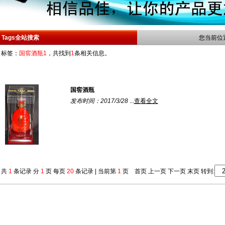
Tags全站搜索
您当前位
标签：
国窖酒瓶1
，共找到
1
条相关信息。
国窖酒瓶
发布时间：2017/3/28
...
查看全文
共
1
条记录 分
1
页 每页
20
条记录 | 当前第
1
页 首页 上一页 下一页 末页 转到: