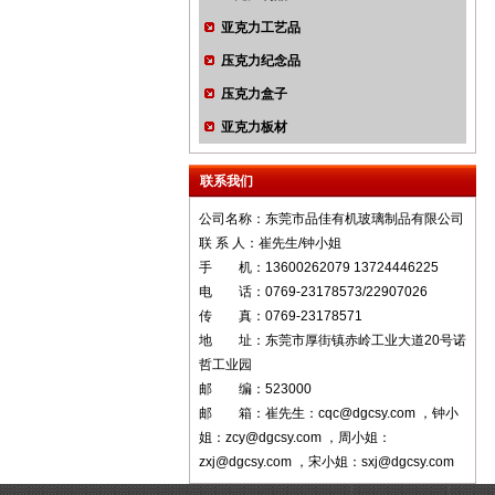
亚克力工艺品
压克力纪念品
压克力盒子
亚克力板材
联系我们
公司名称：东莞市品佳有机玻璃制品有限公司
联 系 人：崔先生/钟小姐
手 机：13600262079 13724446225
电 话：0769-23178573/22907026
传 真：0769-23178571
地 址：东莞市厚街镇赤岭工业大道20号诺
哲工业园
邮 编：523000
邮 箱：崔先生：cqc@dgcsy.com ，钟小
姐：zcy@dgcsy.com ，周小姐：
zxj@dgcsy.com ，宋小姐：sxj@dgcsy.com