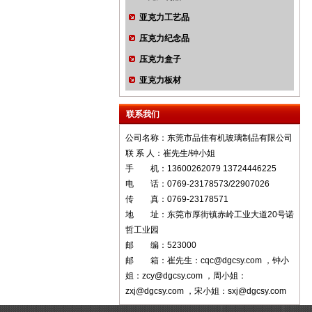
亚克力工艺品
压克力纪念品
压克力盒子
亚克力板材
联系我们
公司名称：东莞市品佳有机玻璃制品有限公司
联 系 人：崔先生/钟小姐
手 机：13600262079 13724446225
电 话：0769-23178573/22907026
传 真：0769-23178571
地 址：东莞市厚街镇赤岭工业大道20号诺
哲工业园
邮 编：523000
邮 箱：崔先生：cqc@dgcsy.com ，钟小
姐：zcy@dgcsy.com ，周小姐：
zxj@dgcsy.com ，宋小姐：sxj@dgcsy.com