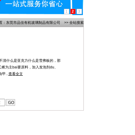
1
2
3
置：
东莞市品佳有机玻璃制品有限公司
>> 全站搜索
不清什么是亚克力什么是雪弗板的，那
烯为主bai要原料，加入发泡剂du、
...
查看全文