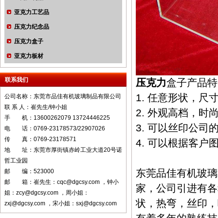
亚克力工艺品
压克力纪念品
压克力盒子
亚克力板材
联系我们
压克力
盒子产品特
1. 任意形状，
公司名称：东莞市品佳有机玻璃制品有限公司
联 系 人：崔先生/钟小姐
2. 外观高档，时
手 机：13600262079 13724446225
3. 可以丝印公司
电 话：0769-23178573/22907026
传 真：0769-23178571
4. 可以根据客
地 址：东莞市厚街镇赤岭工业大道20号诺
哲工业园
东莞品佳有机玻璃
邮 编：523000
邮 箱：崔先生：cqc@dgcsy.com ，钟小
家，公司引进有各
姐：zcy@dgcsy.com ，周小姐：
状，热弯，丝印，
zxj@dgcsy.com ，宋小姐：sxj@dgcsy.com