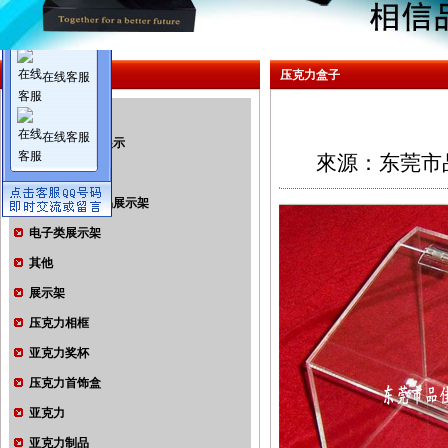
在线客服
产品中心
压克力盒子
在线客服
工艺礼品
在线客服
品牌包架鞋架展示
來源：东莞市
手机架
鞋子烟酒化妆品展示架
电子类展示架
其他
展示架
压克力相框
亚克力奖杯
压克力首饰盒
亚克力
亚克力制品